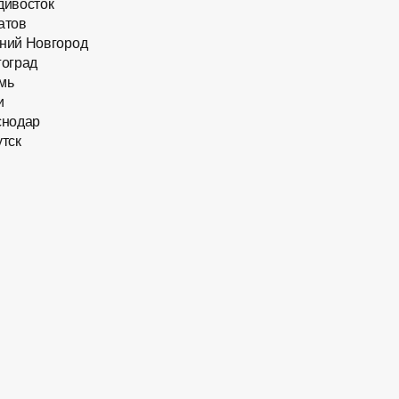
дивосток
Наличие в салонах Ростова
атов
ний Новгород
те
гоград
мь
и
снодар
тск
ника
9016
Китай
инзы
олетовый
казу идет
зация
еллюлозы)
51
, фары
сть