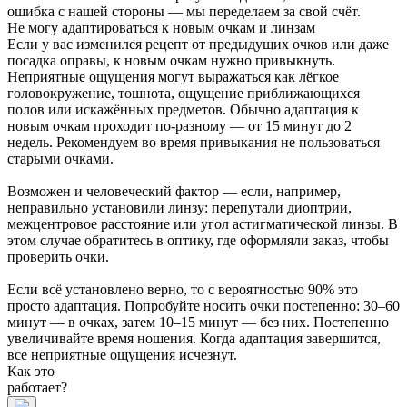
ошибка с нашей стороны — мы переделаем за свой счёт.
Не могу адаптироваться к новым очкам и линзам
Если у вас изменился рецепт от предыдущих очков или даже
посадка оправы, к новым очкам нужно привыкнуть.
Неприятные ощущения могут выражаться как лёгкое
головокружение, тошнота, ощущение приближающихся
полов или искажённых предметов. Обычно адаптация к
новым очкам проходит по-разному — от 15 минут до 2
недель. Рекомендуем во время привыкания не пользоваться
старыми очками.
Возможен и человеческий фактор — если, например,
неправильно установили линзу: перепутали диоптрии,
межцентровое расстояние или угол астигматической линзы. В
этом случае обратитесь в оптику, где оформляли заказ, чтобы
проверить очки.
Если всё установлено верно, то с вероятностью 90% это
просто адаптация. Попробуйте носить очки постепенно: 30–60
минут — в очках, затем 10–15 минут — без них. Постепенно
увеличивайте время ношения. Когда адаптация завершится,
все неприятные ощущения исчезнут.
Как это
работает?