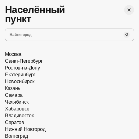
,
Бесплатная
г. Ростов-на-Дону
Женские
доставка
Населённый
Мужские
Все
пункт
Запись на прием
Хит сезона
Главная
Солнцезащитные очки
Москва
Санкт-Петербург
Ростов-на-Дону
Екатеринбург
Новосибирск
Казань
Самара
Челябинск
Хабаровск
Владивосток
Саратов
Нижний Новгород
Волгоград