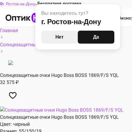
,
Бесплатная доставка
г. Ростов-на-Дону
Вы находитесь тут?
Оптика
Солнце
Компьютер
Аксес
г. Ростов-на-Дону
Главная
Женские
Нет
Да
Мужские
Солнцезащитные очки
Все
Солнцезащитные очки Hugo Boss BOSS​ 1869/F/S YQL
32 575
₽
Солнцезащитные очки Hugo Boss BOSS​ 1869/F/S YQL
Цвет: черный
Хит сезона
Размер: 55/150/19