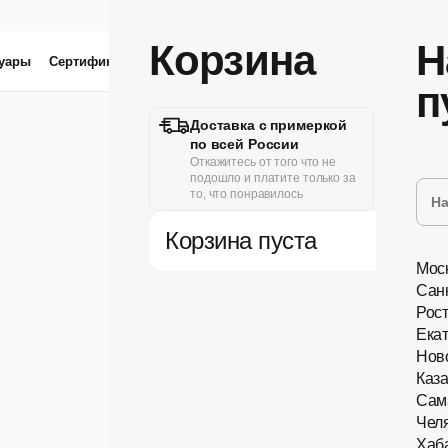
Корзина
Н
суары
Сертификат
Линзы
Проверка зрения
п
Доставка с примеркой
Удо
по всей России
Онла
пол
Откажитесь от того что не
или 
подошло и платите только за
то, что понравилось
Корзина пуста
Мос
Сан
Рос
Ека
Нов
Каз
Сам
Чел
Новинки
Хаб