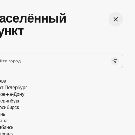
аселённый
Войти
ункт
бная оплата
Лёгкий возврат
йн на сайте или при
До 60 дней можете вернуть
учении заказа наличными
очки из магазина
картой
ква
кт-Петербург
тов-на-Дону
теринбург
осибирск
ань
ара
ябинск
Очки с насадками
аровск