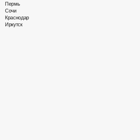
Пермь
Сочи
Краснодар
Иркутск
31 263
₽
31 263
₽
Скидка 10 % на первый заказ
Солнцезащитные очки Hugo
Boss BOSS​ 1744/S 807