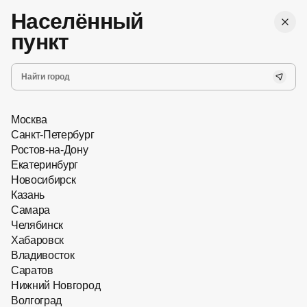
,
Бесплатная
г. Ростов-на-Дону
Женские
доставка
Населённый
Мужские
Все
пункт
Запись на прием
Хит сезона
Новинки
Очки с насадками
Главная
Солнцезащитные очки
Москва
Санкт-Петербург
Ростов-на-Дону
Екатеринбург
Новосибирск
Казань
Самара
Челябинск
Хабаровск
Владивосток
Саратов
Нижний Новгород
Волгоград