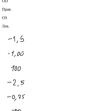
OD
Прав.
OS
Лев.