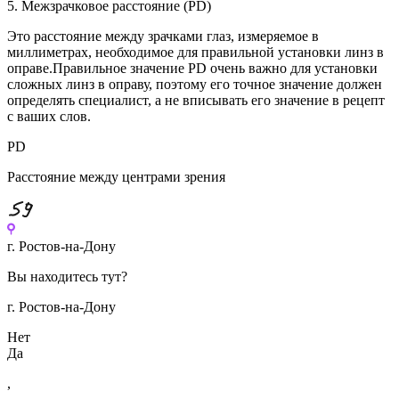
5. Межзрачковое расстояние (PD)
Это расстояние между зрачками глаз, измеряемое в
миллиметрах, необходимое для правильной установки линз в
оправе.Правильное значение PD очень важно для установки
сложных линз в оправу, поэтому его точное значение должен
определять специалист, а не вписывать его значение в рецепт
с ваших слов.
PD
Расстояние между центрами зрения
Перейти
к
г. Ростов-на-Дону
содержимому
Вы находитесь тут?
г. Ростов-на-Дону
Нет
Да
,