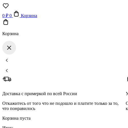
0
₽
0
Корзина
Корзина
Доставка с примеркой по всей России
У
Откажитесь от того что не подошло и платите только за то,
О
что понравилось
к
Корзина пуста
Итог: