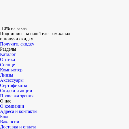
адаптация. Попробуйте носить очки
постепенно: 30–60 минут — в очках,
затем 10–15 минут — без них.
-10% на заказ
Постепенно увеличивайте время
Подпишись на наш Телеграм-канал
ношения. Когда адаптация завершится,
и получи скидку
Получить скидку
все неприятные ощущения исчезнут.
Разделы
Каталог
Оптика
Солнце
Компьютер
Линзы
Аксессуары
Сертификаты
Скидки и акции
Проверка зрения
О нас
О компании
Адреса и контакты
Блог
Вакансии
Доставка и оплата