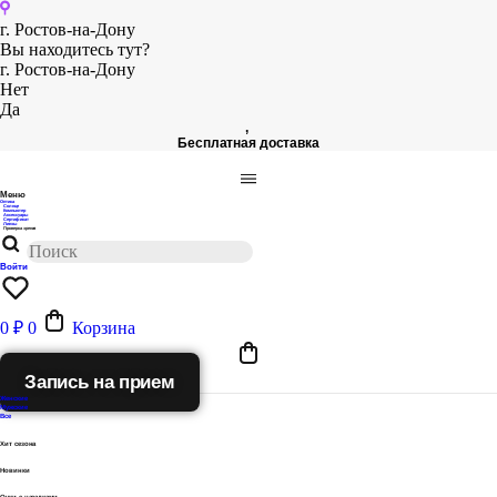
Перейти
к
г. Ростов-на-Дону
содержимому
Вы находитесь тут?
г. Ростов-на-Дону
Нет
Да
,
Бесплатная доставка
Меню
Оптика
Солнце
Компьютер
Аксессуары
Сертификат
Линзы
Проверка зрения
Поиск
товаров
Войти
0
₽
0
Корзина
Запись на прием
Женские
Мужские
Все
Хит сезона
Новинки
Очки с насадками