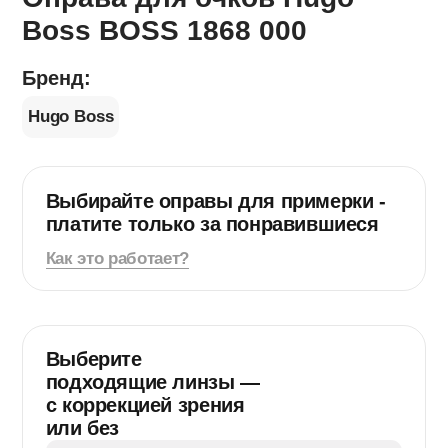
Boss BOSS​ 1868​ 000
Бренд:
Hugo Boss
Выбирайте оправы для примерки -
платите
только за понравившиеся
Как это работает?
Длина мостика
19 мм
Название модели
BOSS 1868
Выберите
подходящие линзы —
Страна-изготовитель
Китай
с коррекцией зрения
Цвет оправы
Золотой
Черный
Длина заушника
или без