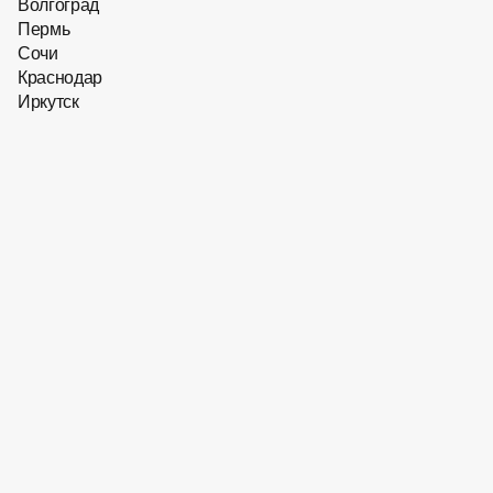
Размер: 58/150/19
Волгоград
Пермь
22 900
₽
Сочи
0
₽
Краснодар
Иркутск
Нет в наличии
Нет в наличии
Оправа для очков
Hugo Boss BOSS​ 1850​
FLL
Бренд:
Hugo Boss