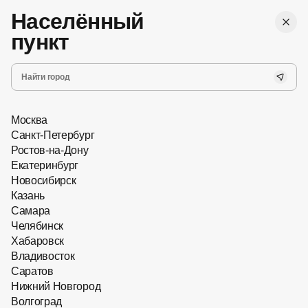
,
Бесплатная
г. Ростов-на-Дону
Женские
доставка
Населённый
Мужские
Все
пункт
Запись на прием
Хит сезона
Новинки
Главная
Солнцезащитные очки
Москва
Санкт-Петербург
Ростов-на-Дону
Екатеринбург
Новосибирск
Казань
Самара
Челябинск
Хабаровск
Владивосток
Саратов
Нижний Новгород
Волгоград