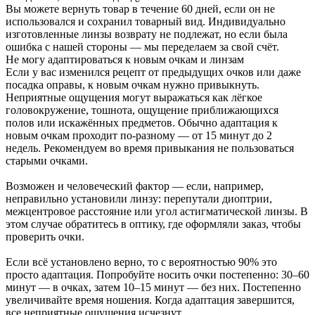
Вы можете вернуть товар в течение 60 дней, если он не
использовался и сохранил товарный вид. Индивидуально
изготовленные линзы возврату не подлежат, но если была
ошибка с нашей стороны — мы переделаем за свой счёт.
Не могу адаптироваться к новым очкам и линзам
Если у вас изменился рецепт от предыдущих очков или даже
посадка оправы, к новым очкам нужно привыкнуть.
Неприятные ощущения могут выражаться как лёгкое
головокружение, тошнота, ощущение приближающихся
полов или искажённых предметов. Обычно адаптация к
новым очкам проходит по-разному — от 15 минут до 2
недель. Рекомендуем во время привыкания не пользоваться
старыми очками.
Возможен и человеческий фактор — если, например,
неправильно установили линзу: перепутали диоптрии,
межцентровое расстояние или угол астигматической линзы. В
этом случае обратитесь в оптику, где оформляли заказ, чтобы
проверить очки.
Если всё установлено верно, то с вероятностью 90% это
просто адаптация. Попробуйте носить очки постепенно: 30–60
минут — в очках, затем 10–15 минут — без них. Постепенно
увеличивайте время ношения. Когда адаптация завершится,
все неприятные ощущения исчезнут.