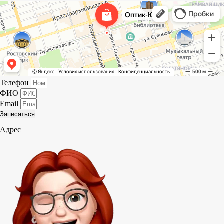
Оптик-Ю
Салон оптики в Ростове‑на‑Дону
Ремонт очков в Ростове‑на‑Дону
Телефон
ФИО
Email
Записаться
Адрес