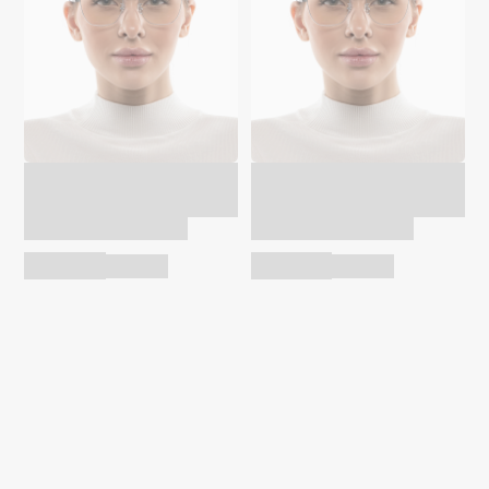
Optik U TR 5029
Optik U TR 5029
чёрный
чёрный
Оправа для очков
Оправа для очков
10 990 ₽
10 990 ₽
13 200 ₽
13 200 ₽
Да, мы изготавливаем очки на заказ в
своей лицензированной мастерской.
Чтобы заказать очки с диоптриями,
следуйте инструкции: