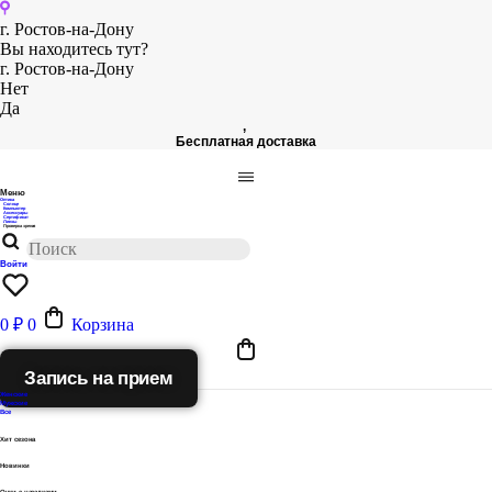
Перейти
к
г. Ростов-на-Дону
содержимому
Вы находитесь тут?
г. Ростов-на-Дону
Нет
Да
,
Бесплатная доставка
Меню
Оптика
Солнце
Компьютер
Аксессуары
Сертификат
Линзы
Проверка зрения
Поиск
товаров
Войти
0
₽
0
Корзина
Запись на прием
Женские
Мужские
Все
Хит сезона
Новинки
Очки с насадками