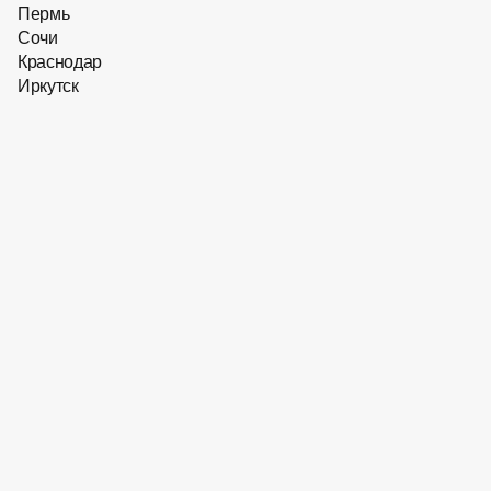
Пермь
Сочи
Краснодар
Иркутск
32 684
₽
32 684
₽
Скидка 10 % на первый заказ
Солнцезащитные очки Hugo
Boss BOSS​ 1759/G/S 807