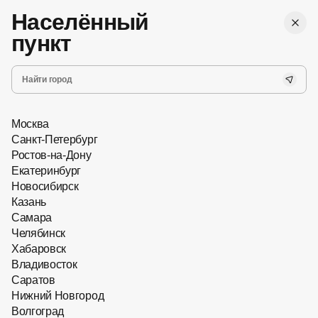
,
Бесплатная
г. Ростов-на-Дону
Женские
доставка
Населённый
Мужские
Все
пункт
Запись на прием
Хит сезона
Новинки
Очки с насадками
Главная
Солнцезащитные очки
Москва
Санкт-Петербург
Ростов-на-Дону
Екатеринбург
Новосибирск
Казань
Самара
Челябинск
Хабаровск
Владивосток
Саратов
Нижний Новгород
Волгоград