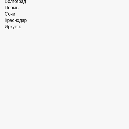
Размер: 55/145/18
Волгоград
Пермь
28 312
₽
Сочи
Краснодар
Нет в наличии
Нет в наличии
Иркутск
Солнцезащитные очки
Hugo Boss BOSS​
1749/G/S CBL
Бренд: