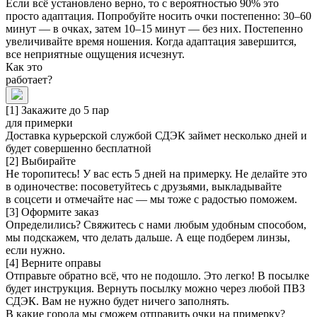
Если всё установлено верно, то с вероятностью 90% это
просто адаптация. Попробуйте носить очки постепенно: 30–60
минут — в очках, затем 10–15 минут — без них. Постепенно
увеличивайте время ношения. Когда адаптация завершится,
все неприятные ощущения исчезнут.
Как это
работает?
[1] Закажите до 5 пар
для примерки
Доставка курьерской службой СДЭК займет несколько дней и
будет совершенно бесплатной
[2] Выбирайте
Не торопитесь! У вас есть 5 дней на примерку. Не делайте это
в одиночестве: посоветуйтесь с друзьями, выкладывайте
в соцсети и отмечайте нас — мы тоже с радостью поможем.
[3] Оформите заказ
Определились? Свяжитесь с нами любым удобным способом,
мы подскажем, что делать дальше. А еще подберем линзы,
если нужно.
[4] Верните оправы
Отправьте обратно всё, что не подошло. Это легко! В посылке
будет инструкция. Вернуть посылку можно через любой ПВЗ
СДЭК. Вам не нужно будет ничего заполнять.
В какие города мы сможем отправить очки на примерку?