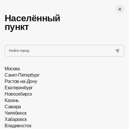
Женские
Мужские
г. Ростов-на-Дону
Населённый
Все
пункт
,
Бесплатная доставка
Хит сезона
Новинки
Очки с насадками
Москва
Санкт-Петербург
Ростов-на-Дону
Екатеринбург
Запись на прием
Новосибирск
Казань
Самара
Главная
Челябинск
Солнцезащитные очки
Хабаровск
Владивосток