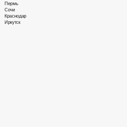
Пермь
Хит сезона
Сочи
Краснодар
Иркутск
5 890
₽
Скидка 10 % на первый заказ
Оправа для очков Optik U
XB​ 3036​ C14