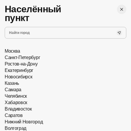
,
Бесплатная
г. Ростов-на-Дону
Женские
доставка
Населённый
Мужские
Все
пункт
Запись на прием
Главная
Оправы для очков
Москва
Санкт-Петербург
Ростов-на-Дону
Екатеринбург
Новосибирск
Казань
Самара
Челябинск
Хабаровск
Владивосток
Саратов
Нижний Новгород
Волгоград