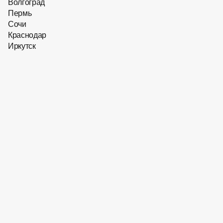
Размер: 50/145/21
Волгоград
Пермь
10 590
₽
Сочи
Краснодар
Купить сейчас
В корзину
Иркутск
Оправа для очков Optik
U Titanium C 038​ C2
Осталось 2 штуки
Бренд: