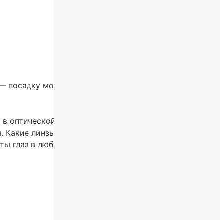
— посадку можно отрегулировать благодаря носоупорам
 в оптической мастерской на выбор — с диоптриями ил
. Какие линзы выбрать? Антибликовые подойдут для по
ы глаз в любую погоду.