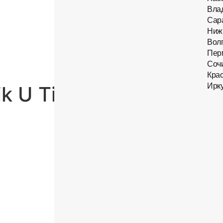
Вла
Сар
Ниж
Вол
Пер
Соч
Кра
Ирку
k U Titanium C 029​ C5