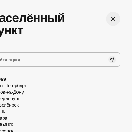
аселённый
Войти
ункт
бная оплата
Лёгкий возврат
йн на сайте или при
До 60 дней можете вернуть
учении заказа наличными
очки из магазина
картой
ква
кт-Петербург
тов-на-Дону
теринбург
осибирск
ань
ара
ябинск
Очки с насадками
аровск