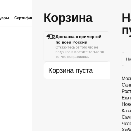
Корзина
Н
суары
Сертификат
Линзы
Проверка зрения
п
Доставка с примеркой
Удо
по всей России
Онла
пол
Откажитесь от того что не
или 
подошло и платите только за
то, что понравилось
Корзина пуста
Мос
Сан
Рос
Ека
Нов
Каз
Сам
Чел
Новинки
Хаб