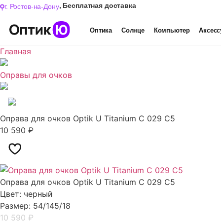
,
Бесплатная доставка
г. Ростов-на-Дону
Оптика
Солнце
Компьютер
Аксес
Главная
Женские
Мужские
Оправы для очков
Все
Оправа для очков Optik U Titanium C 029​ C5
10 590
₽
Оправа для очков Optik U Titanium C 029​ C5
Цвет: черный
Размер: 54/145/18
10 590
₽
Хит сезона