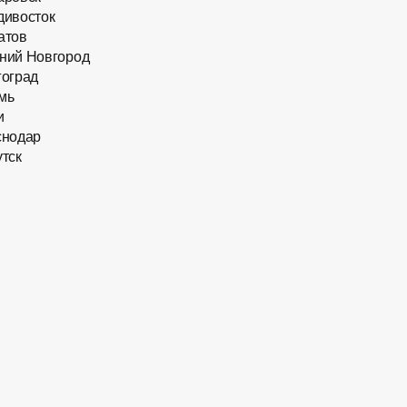
дивосток
атов
ний Новгород
гоград
мь
и
снодар
тск