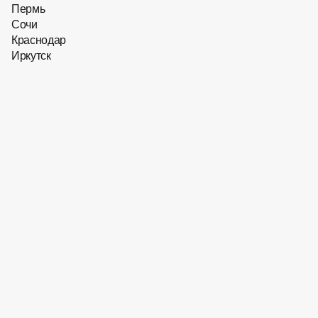
Пермь
Сочи
Краснодар
Иркутск
20 863
₽
20 863
₽
Скидка 10 % на первый заказ
Оправа для очков Hugo
Boss BOSS​ 1940​ 086