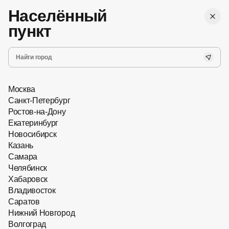
,
Бесплатная
г. Ростов-на-Дону
Женские
доставка
Населённый
Мужские
Все
пункт
Запись на прием
Хит сезона
Новинки
Очки с насадками
Главная
Оправы для очков
Москва
Санкт-Петербург
Ростов-на-Дону
Екатеринбург
Новосибирск
Казань
Самара
Челябинск
Хабаровск
Владивосток
Саратов
Нижний Новгород
Волгоград