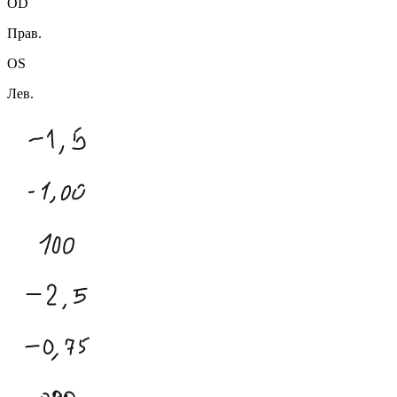
OD
Прав.
OS
Лев.