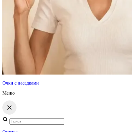
Очки с насадками
Меню
Поиск
товаров
Оптика