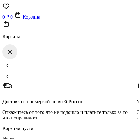
0
₽
0
Корзина
Корзина
Доставка с примеркой по всей России
У
Откажитесь от того что не подошло и платите только за то,
О
что понравилось
к
Корзина пуста
Итог: