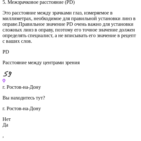
5. Межзрачковое расстояние (PD)
Это расстояние между зрачками глаз, измеряемое в
миллиметрах, необходимое для правильной установки линз в
оправе.Правильное значение PD очень важно для установки
сложных линз в оправу, поэтому его точное значение должен
определять специалист, а не вписывать его значение в рецепт
с ваших слов.
PD
Расстояние между центрами зрения
Перейти
к
г. Ростов-на-Дону
содержимому
Вы находитесь тут?
г. Ростов-на-Дону
Нет
Да
,