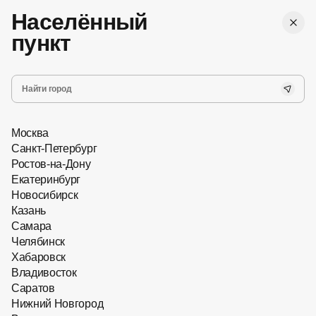
Населённый
Женские
пункт
Мужские
г. Ростов-на-Дону
Все
,
Бесплатная доставка
Хит сезона
Москва
Новинки
Санкт-Петербург
Ростов-на-Дону
Запись на прием
Екатеринбург
Очки с насадками
Новосибирск
Казань
Главная
Самара
Челябинск
Оправы для очков
Хабаровск
Владивосток
Саратов
Нижний Новгород