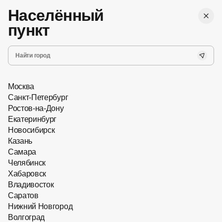
,
Бесплатная
г. Ростов-на-Дону
Женские
доставка
Населённый
Мужские
Все
пункт
Запись на прием
Хит сезона
Новинки
Главная
Оправы для очков
Москва
Санкт-Петербург
Ростов-на-Дону
Екатеринбург
Новосибирск
Казань
Самара
Челябинск
Хабаровск
Владивосток
Саратов
Нижний Новгород
Волгоград