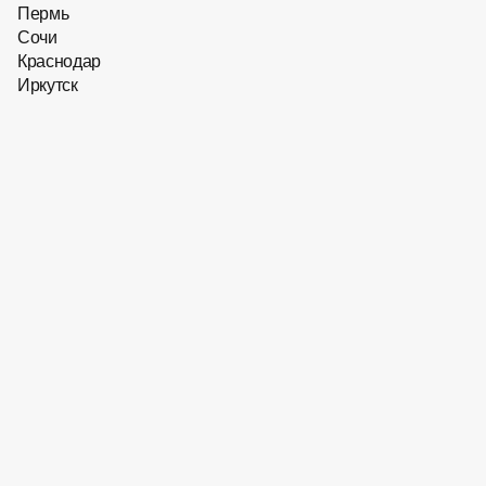
Пермь
Сочи
Краснодар
Иркутск
25 955
₽
Скидка 10 % на первый заказ
Оправа для очков Hugo
Boss BOSS​ 1873/F V81