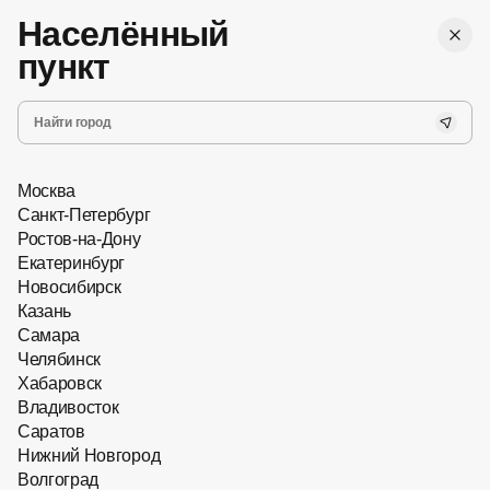
,
Бесплатная
г. Ростов-на-Дону
Женские
доставка
Населённый
Мужские
Все
пункт
Запись на прием
Хит сезона
Новинки
Очки с насадками
Главная
Оправы для очков
Москва
Санкт-Петербург
Ростов-на-Дону
Екатеринбург
Новосибирск
Казань
Самара
Челябинск
Хабаровск
Владивосток
Саратов
Нижний Новгород
Волгоград