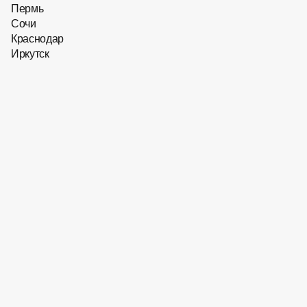
Пермь
Сочи
Краснодар
Иркутск
22 391
₽
22 391
₽
Скидка 10 % на первый заказ
Оправа для очков Hugo
Boss BOSS​ 1867​ OGA