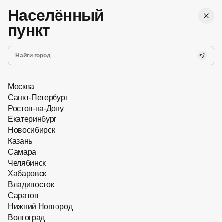
,
Бесплатная
г. Ростов-на-Дону
Женские
доставка
Населённый
Мужские
Все
пункт
Запись на прием
Хит сезона
Новинки
Очки с насадками
Главная
Оправы для очков
Москва
Санкт-Петербург
Ростов-на-Дону
Екатеринбург
Новосибирск
Казань
Самара
Челябинск
Хабаровск
Владивосток
Саратов
Нижний Новгород
Волгоград