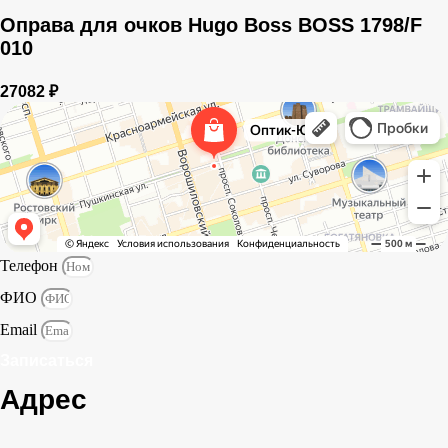
Оправа для очков Hugo Boss BOSS 1798/F
010
27082
₽
Оптик-Ю
Салон оптики в Ростове‑на‑Дону
Ремонт очков в Ростове‑на‑Дону
Телефон
ФИО
Email
Записаться
Адрес