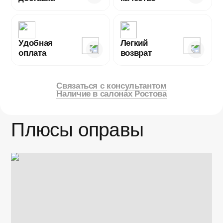
Гайд по размерам
Оптик Ю.
Конструкция очков
Ободковые
Носоупор
Регулируемый
Удобная
Легкий
Заушники
Металлические
оплата
возврат
Связаться с консультантом
Наличие в салонах Ростова
Плюсы оправы