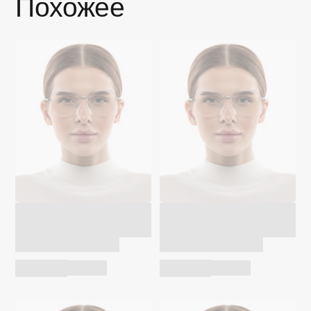
Похожее
Optik U TR 5029
Optik U TR 5029
чёрный
чёрный
Оправа для очков
Оправа для очков
10 990 ₽
10 990 ₽
13 200 ₽
13 200 ₽