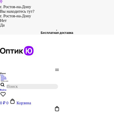
Перейти
к
г. Ростов-на-Дону
содержимому
Вы находитесь тут?
г. Ростов-на-Дону
Нет
Да
,
Бесплатная доставка
Меню
Оптика
Солнце
Компьютер
Аксессуары
Сертификат
Линзы
Проверка зрения
Поиск
товаров
Войти
0
₽
0
Корзина