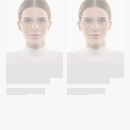
Optik U TR 5029
Optik U TR 5029
чёрный
чёрный
Оправа для очков
Оправа для очков
10 990 ₽
10 990 ₽
13 200 ₽
13 200 ₽
Да, мы изготавливаем очки на заказ в