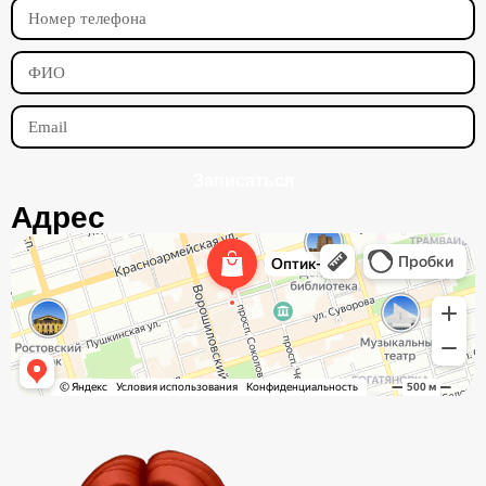
Записаться
Адрес
Оптик-Ю
Салон оптики в Ростове‑на‑Дону
Ремонт очков в Ростове‑на‑Дону