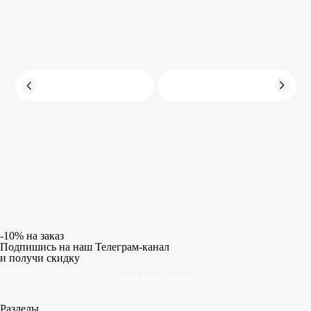
если, например, неправильно
установили линзу: перепутали диоптрии,
межцентровое расстояние или угол
астигматической линзы. В этом случае
обратитесь в оптику, где оформляли
заказ, чтобы проверить очки.
Если всё установлено верно, то с
вероятностью 90% это просто
адаптация. Попробуйте носить очки
постепенно: 30–60 минут — в очках,
затем 10–15 минут — без них.
Постепенно увеличивайте время
-10% на заказ
ношения. Когда адаптация завершится,
Подпишись на наш Телеграм-канал
и получи скидку
все неприятные ощущения исчезнут.
Получить скидку
Разделы