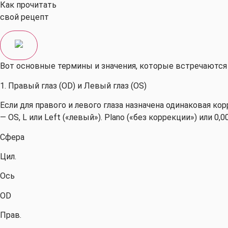
Как прочитать
свой рецепт
Вот основные термины и значения, которые встречаются 
1. Правый глаз (OD) и Левый глаз (OS)
Если для правого и левого глаза назначена одинаковая ко
— OS, L или Left («левый»). Plano («без коррекции») или 0,
Сфера
Цил.
Ось
OD
Прав.