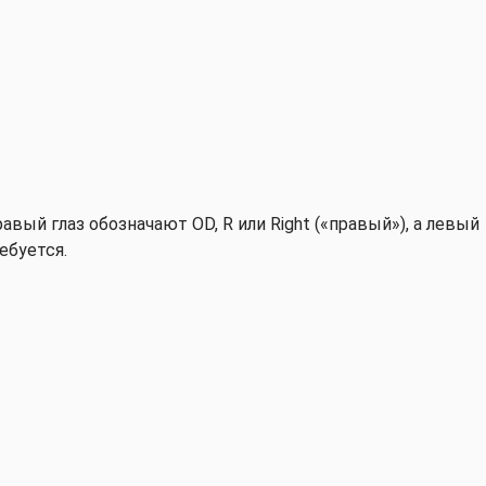
авый глаз обозначают OD, R или Right («правый»), а левый
ребуется.