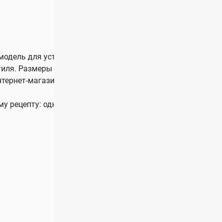
одель для установки линз по рецепту. Оправа унисекс в 
тиля. Размеры модели: шириной линзы 56 мм, мостом 17 м
нтернет-магазине и салонах оптики Оптик Ю.
ему рецепту: однофокальные, офисные или прогрессивные.