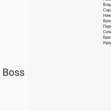
Вла
Сар
Ниж
Вол
Пер
Соч
Кра
Ирку
Boss BOSS​ 1789​ 2M2