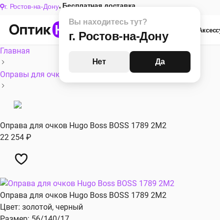
,
Бесплатная доставка
г. Ростов-на-Дону
Оптика
Солнце
Компьютер
Аксес
Главная
Женские
Мужские
Оправы для очков
Все
Оправа для очков Hugo Boss BOSS​ 1789​ 2M2
22 254
₽
Оправа для очков Hugo Boss BOSS​ 1789​ 2M2
Цвет: золотой, черный
Хит сезона
Размер: 56/140/17