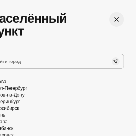
аселённый
0
Войти
ункт
бная оплата
Лёгкий возврат
йн на сайте или при
До 60 дней можете вернуть
учении заказа наличными
очки из магазина
картой
ква
кт-Петербург
тов-на-Дону
теринбург
осибирск
ань
ара
ябинск
Очки с насадками
аровск