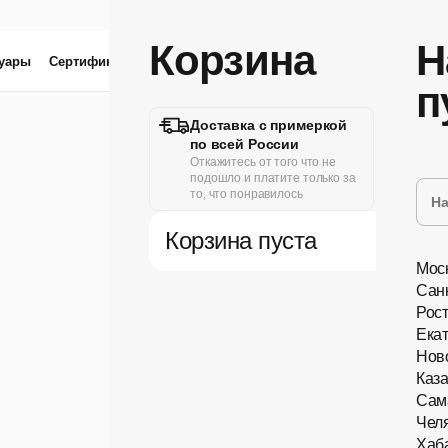
Корзина
Н
суары
Сертификат
Линзы
Проверка зрения
п
Доставка с примеркой
Удо
по всей России
Онла
пол
Откажитесь от того что не
или 
подошло и платите только за
то, что понравилось
Корзина пуста
Мос
Сан
Рос
Ека
Нов
Каз
Сам
Чел
Новинки
Хаб