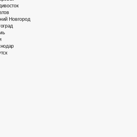
дивосток
атов
ний Новгород
гоград
мь
и
снодар
тск