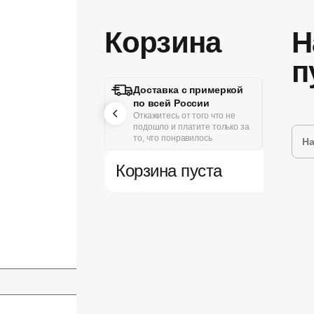
Корзина
Н
п
Доставка с примеркой
Удоб
по всей России
Онлай
получ
Откажитесь от того что не
или к
подошло и платите только за
то, что понравилось
Корзина пуста