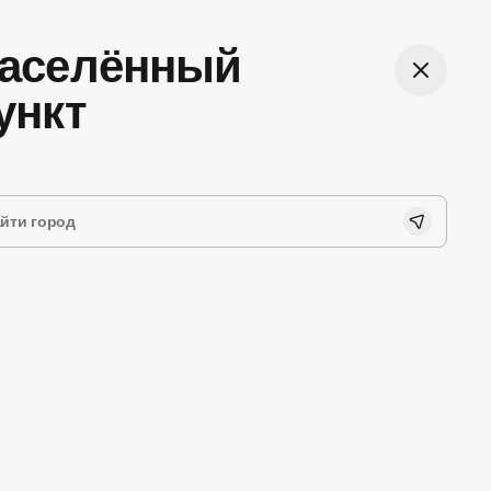
аселённый
ункт
ная оплата
Лёгкий возврат
н на сайте или при
До 60 дней можете вернуть
ении заказа наличными
очки из магазина
артой