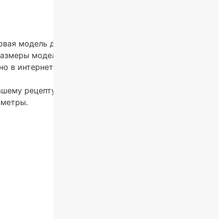
вая модель для установки линз по рецепту. Оправа ун
 Размеры модели: шириной линзы 59 мм, мостом 18 мм,
о в интернет-магазине и салонах оптики Оптик Ю.
вашему рецепту: однофокальные, офисные или прогрес
аметры.