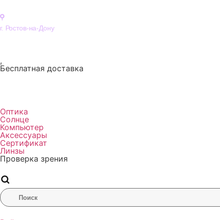
Женские
Мужские
г. Ростов-на-Дону
Все
,
Бесплатная доставка
Оптика
Солнце
Компьютер
Аксессуары
Сертификат
Линзы
Проверка зрения