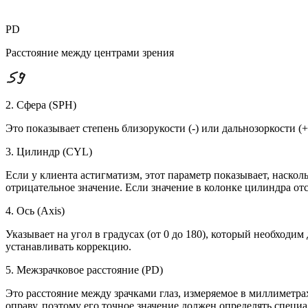
PD
Расстояние между центрами зрения
2. Сфера (SPH)
Это показывает степень близорукости (-) или дальнозоркости (+
3. Цилиндр (CYL)
Если у клиента астигматизм, этот параметр показывает, наскол
отрицательное значение. Если значение в колонке цилиндра отсу
4. Ось (Axis)
Указывает на угол в градусах (от 0 до 180), который необходи
устанавливать коррекцию.
5. Межзрачковое расстояние (PD)
Это расстояние между зрачками глаз, измеряемое в миллиметра
оправу, поэтому его точное значение должен определять специал