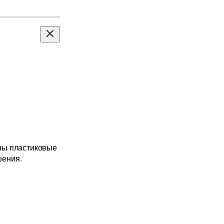
Линзы
с коррекц
ны пластиковые
шения.