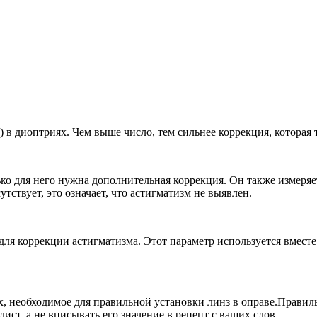
) в диоптриях. Чем выше число, тем сильнее коррекция, которая 
ько для него нужна дополнительная коррекция. Он также измеряе
тствует, это означает, что астигматизм не выявлен.
м для коррекции астигматизма. Этот параметр используется вмес
х, необходимое для правильной установки линз в оправе.Правил
ист, а не вписывать его значение в рецепт с ваших слов.